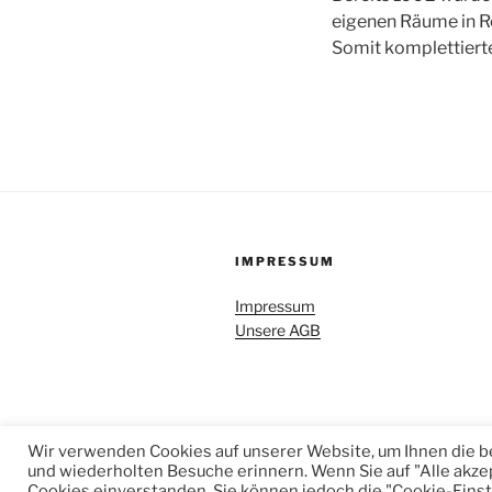
eigenen Räume in R
Somit komplettierte
IMPRESSUM
Impressum
Unsere AGB
Wir verwenden Cookies auf unserer Website, um Ihnen die be
Datenschutzerklärung
Stolz präse
und wiederholten Besuche erinnern. Wenn Sie auf "Alle akze
Cookies einverstanden. Sie können jedoch die "Cookie-Einst