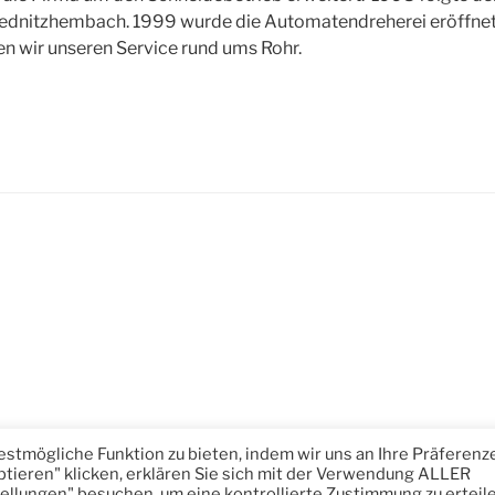
ednitzhembach. 1999 wurde die Automatendreherei eröffnet
n wir unseren Service rund ums Rohr.
stmögliche Funktion zu bieten, indem wir uns an Ihre Präferenz
ntiert von WordPress
ptieren" klicken, erklären Sie sich mit der Verwendung ALLER
ellungen" besuchen, um eine kontrollierte Zustimmung zu erteile